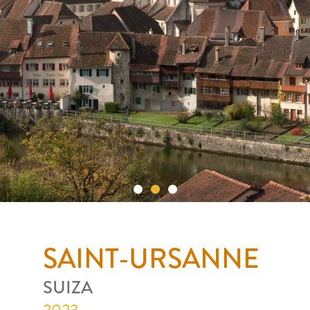
SAINT-URSANNE
SAINT-URSANNE
SWITZERLAND
SUIZA