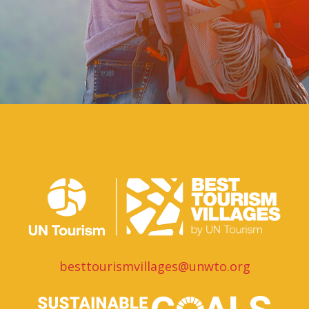
besttourismvillages@unwto.org