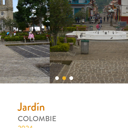
Jardín
JARDÍN
COLOMBIE