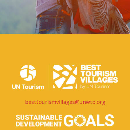
besttourismvillages@unwto.org