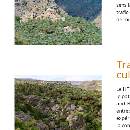
sens l
trafi
de mic
-
Tr
cu
Le HT
le pa
and-B
entrep
expér
la co